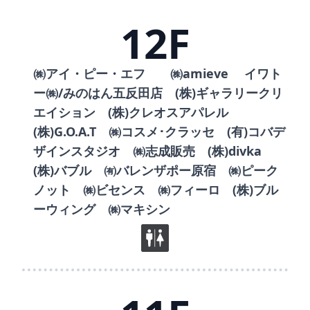
12F
㈱アイ・ピー・エフ ㈱amieve イワト
ー㈱/みのはん五反田店 (株)ギャラリークリ
エイション (株)クレオスアパレル
(株)G.O.A.T ㈱コスメ･クラッセ (有)コバデ
ザインスタジオ ㈱志成販売 (株)divka
(株)バブル ㈲バレンザポー原宿 ㈱ピーク
ノット ㈱ビセンス ㈱フィーロ (株)ブル
ーウィング ㈱マキシン