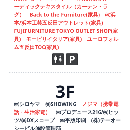
ーディックテキスタイル（カーテン・ラ
グ） Back to the Furniture(家具) ㈱浜
本/浜本工芸五反田アウトレット(家具)
FUJIFURNITURE TOKYO OUTLET SHOP(家
具) モービリイタリア(家具) ユーロフォル
ム五反田TOC(家具)
3F
㈱シロヤマ ㈱SHOWING
ノジマ（携帯電
話・生活家電）
㈲プロデュース216/㈲ヒッ
ツ/㈱DXスコープ ㈱平版印刷 (株)テーオー
シービル施設管理部