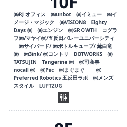
10F
㈱RJ オフィス ㈱unbot ㈱イミュー ㈱イ
メージ・マジック ㈱VISION8 Eighty
Days ㈱ ㈱エンジン ㈱GRＯWTH コグラ
フ㈱/マヤイ㈱/五反田バレーユニバーシティ
㈱サイバード/ ㈱ボトルキューブ/ 薫白竜
㈱ ㈱3ink/ ㈱コントリ DOTWORKS ㈱
TATSUJIN Tangerine ㈱ ㈱司商事
nocall ㈱ ㈱Piic ㈱まぐまぐ ㈱
Preferred Robotics 五反田ラボ ㈱メンズ
スタイル LUFTZUG