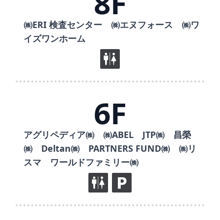
8F
㈱ERI 検査センター ㈱エヌフォース ㈱ワ
イズワンホーム
6F
アグリペディア㈱ ㈱ABEL JTP㈱ 昌榮
㈱ Deltan㈱ PARTNERS FUND㈱ ㈱リ
スマ ワールドファミリー㈱