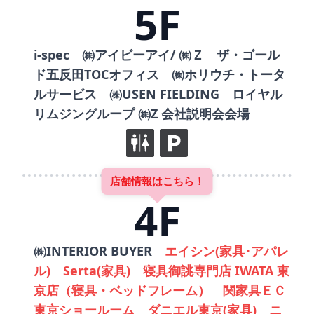
5F
i-spec ㈱アイビーアイ/ ㈱Ｚ ザ・ゴール
ド五反田TOCオフィス ㈱ホリウチ・トータ
ルサービス ㈱USEN FIELDING ロイヤル
リムジングループ ㈱Z 会社説明会会場
店舗情報はこちら！
4F
㈱INTERIOR BUYER
エイシン(家具･アパレ
ル) Serta(家具) 寝具御誂専門店 IWATA 東
京店（寝具・ベッドフレーム） 関家具ＥＣ
東京ショールーム ダニエル東京(家具) ニ