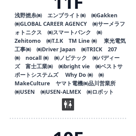
11F
浅野撚糸㈱ エンブライト㈱ ㈱Gakken
㈱GLOBAL CAREER AGENCY ㈱サーメラフ
ォトニクス ㈱スマートバンク ㈱
Zehitomo ㈱T.I.K TM Line ㈱ 東光電気
工事㈱ ㈱Driver Japan ㈱TRICK 207
㈱ nocall ㈱ ㈱ノビテック ㈱バディー
ズ 富士工業㈱ ㈱bright vie ㈱ベストサ
ポートシステムズ Why Do ㈱ ㈱
MakeCulture ヤマト電機㈱品川営業所
㈱USEN ㈱USEN-ALMEX ㈱ロボット